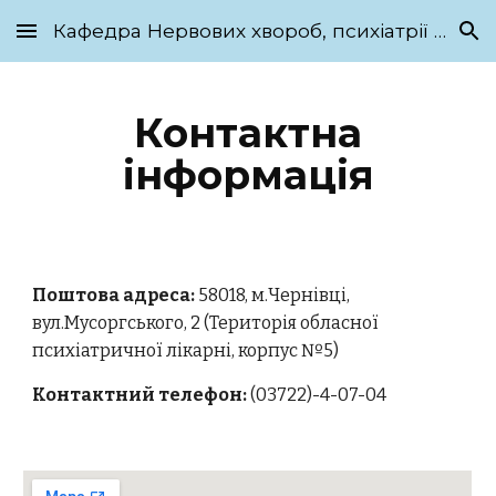
Кафедра Нервових хвороб, психіатрії та медичної психології ім. С.М. Савенка
Skip to main content
Skip to navigation
Контактна
інформація
Поштова адреса:
58018, м.Чернівці,
вул.Мусоргського, 2 (Територія обласної
психіатричної лікарні, корпус №
5
)
Контактний телефон:
(03722)-4-07-04