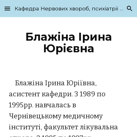
Кафедра Нервових хвороб, психіатрії та медичної психології ім. С.М. Савенка
Skip to main content
Skip to navigation
Блажіна Ірина
Юрієвна
Блажіна Ірина Юріївна,
асистент кафедри. З 1989 по
1995рр. навчалась в
Чернівецькому медичному
інституті, факультет лікувальна