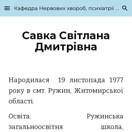
Кафедра Нервових хвороб, психіатрії та медичної психології ім. С.М. Савенка
Skip to main content
Skip to navigation
Савка Світлана
Дмитрівна
Народилася 19 листопада 1977
року в смт. Ружин, Житомирської
області.
Освіта: Ружинська
загальноосвітня школа,