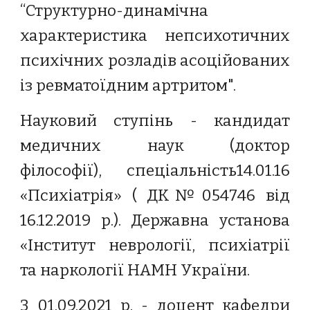
“Структурно-динамічна
характеристика непсихотичних
психічних розладів асоційованих
із ревматоїдним артритом".
Науковий ступінь - кандидат
медичних наук (доктор
філософії), спеціальність14.01.16
«Психіатрія» ( ДК№054746 від
16.12.2019 р.). Державна установа
«Інститут неврології, психіатрії
та наркології НАМН України.
З 01.09.2021 р. - доцент кафедри