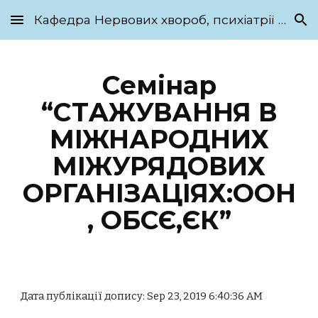
Кафедра Нервових хвороб, психіатрії та медичної психології ім. С.М. Савенка
Skip to main content
Skip to navigation
Семінар
“СТAЖУВАННЯ В
МІЖНАРОДНИХ
МІЖУРЯДОВИХ
ОРГАНІЗАЦІЯХ:ООН
, ОБСЄ,ЄК”
Дата публікації допису: Sep 23, 2019 6:40:36 AM