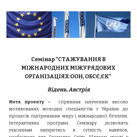
Семінар “СТAЖУВАННЯ В
МІЖНАРОДНИХ МІЖУРЯДОВИХ
ОРГАНІЗАЦІЯХ:ООН, ОБСЄ,ЄК”
Відень, Австрія
Мета проекту
–
сприяння залученню високо
мотивованих молодих спеціалістів з України до
процесів підтримання миру і міжнародної безпеки.
Інтерактивна програма Семінару дозволить
учасникам зануритись в сутність навичок,