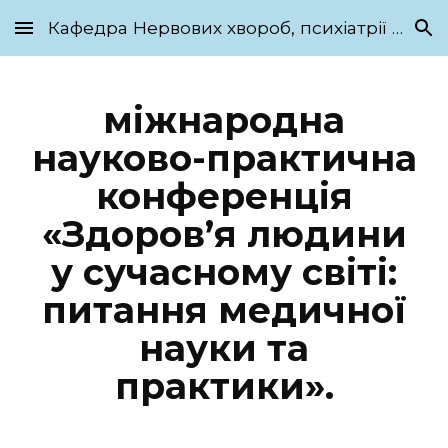
Кафедра Нервових хвороб, психіатрії та медичної психології ім. С.М. Савенка
Skip to main content
Skip to navigation
міжнародна
науково-практична
конференція
«Здоров’я людини
у сучасному світі:
питання медичної
науки та
практики».