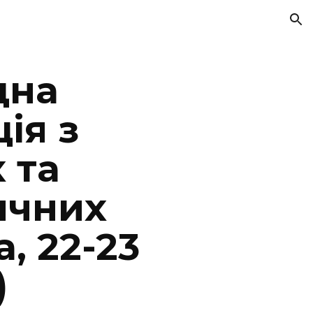
ion
дна
ія з
 та
ичних
а, 22-23
)