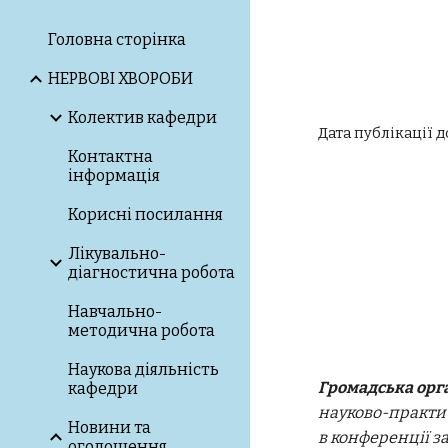
Головна сторінка
НЕРВОВІ ХВОРОБИ
Колектив кафедри
Дата публікації д
Контактна
інформація
Корисні посилання
Лікувально-
діагностична робота
Навчально-
методична робота
Наукова діяльність
Громадська орг
кафедри
науково-практ
Новини та
в конференції з
оголошення