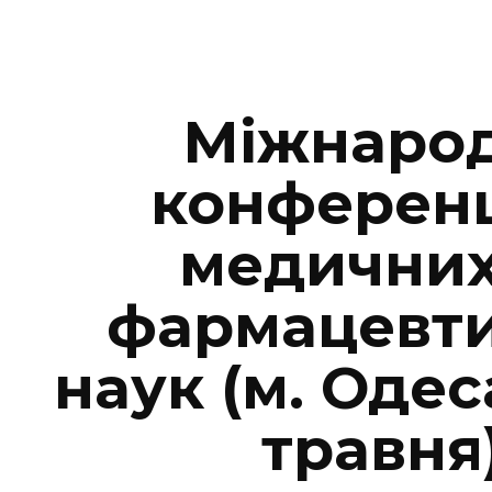
ip to main content
Skip to navigat
Міжнаро
конференц
медичних
фармацевт
наук (м. Одес
травня