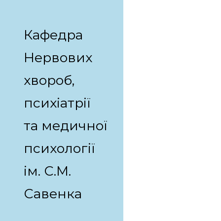
Sk
Кафедра
Нервових
хвороб,
психіатрії
та медичної
психології
ім. С.М.
Савенка