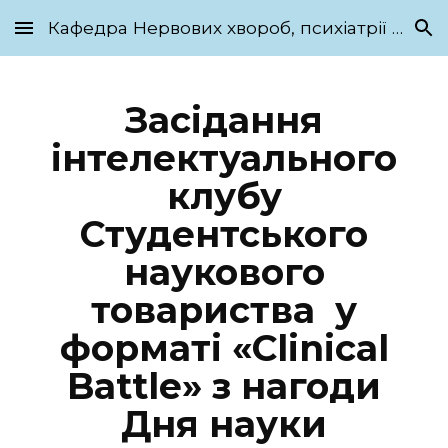
Кафедра Нервових хвороб, психіатрії та медичної психології ім. С.М. Савенка
Skip to main content
Skip to navigation
Засідання
інтелектуального
клубу
Студентського
наукового
товариства у
форматі «Clinical
Battle» з нагоди
Дня науки