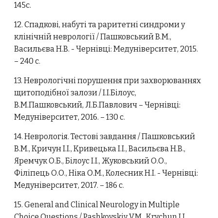
145с.
12. Спадкові, набуті та раритетні синдроми у
клінічній неврології / Пашковський В.М.,
Васильєва Н.В. - Чернівці: Медуніверситет, 2015.
– 240 с
.
13. Неврологічні порушення при захворюваннях
щитоподібної залози / І.І.Білоус,
В.М.Пашковський, Л.Б.Павлович – Чернівці:
Медуніверситет, 2016. – 130 с
.
14. Неврологія. Тестові завдання / Пашковський
В.М., Кричун І.І., Кривецька І.І., Васильєва Н.В.,
Яремчук О.Б., Білоус І.І., Жуковський О.О.,
Філіпець О.О., Ніка О.М., Колесник Н.І. - Чернівці:
Медуніверситет, 2017. – 186 с
.
15. General and Clinical Neurology in Multiple
Choice Questions / Pashkovskiy V.M., Krychun I.I.,