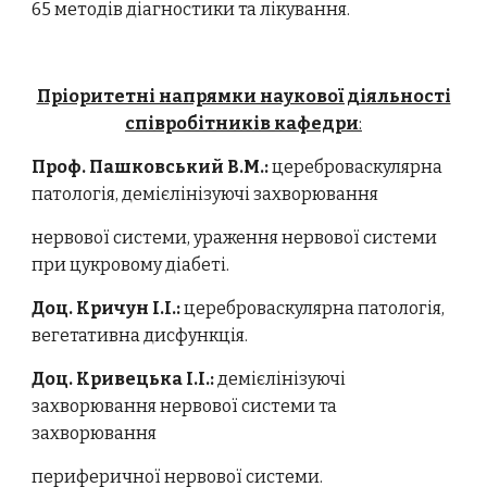
65 методів діагностики та лікування.
Пріоритетні напрямки наукової діяльності
співробітників кафедри
:
Проф. Пашковський В.М.:
цереброваскулярна
патологія, демієлінізуючі захворювання
нервової системи, ураження нервової системи
при цукровому діабеті.
Доц. Кричун І.І.:
цереброваскулярна патологія,
вегетативна дисфункція.
Доц. Кривецька І.І.:
демієлінізуючі
захворювання нервової системи та
захворювання
периферичної нервової системи.