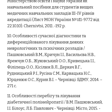
Міністерством освіти і науки України як
навчальний посібник для студентів вищих
медичних навчальних закладів ІІІ-IV рівнів
акредитації (Лист МОН України №1̸11-9772 від
22.10.10). Сhernivtsi, 2011 .-192 p.
10. Особливості сучасної діагностики та
диференційованого лікування деяких
неврологічних та психічних розладів /
Пашковський В.М., Кричун І.І., Васильєва Н.В.,
Яремчук О.Б., Жуковський О.О., Кривецька І.І.,
Філіпець О.О., Кісілюк В.Л., Деркач В.Г.,
Рудницький Р.І., Русіна С.М., Карвацька Н.С.,
Юрценюк О.С., Курик В.І. – Чернівці: БДМУ, 2014. –
271 с.
11. Особливості перебігу та лікування
діабетичної полінейропатії / В.М. Пашковський,
І.І. Білоус, Л.Б. Павлович - Чернівці: Місто, 2015. -