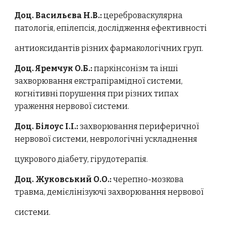
Доц. Васильєва Н.В.:
цереброваскулярна
патологія, епілепсія, дослідження ефективності
антиоксидантів різних фармакологічних груп.
Доц. Яремчук О.Б.:
паркінсонізм та інші
захворювання екстрапірамідної системи,
когнітивні порушення при різних типах
ураження нервової системи.
Доц. Білоус І.І.:
захворювання периферичної
нервової системи, неврологічні ускладнення
цукрового діабету, гірудотерапія.
Доц. Жуковський О.О.:
черепно-мозкова
травма, демієлінізуючі захворювання нервової
системи.