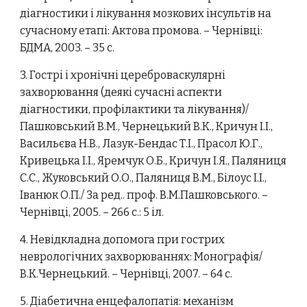
діагностики і лікування мозкових інсультів на
сучасному етапі: Актова промова. – Чернівці:
БДМА, 2003. – 35 с.
3. Гострі і хронічні цереброваскулярні
захворювання (деякі сучасні аспекти
діагностики, профілактики та лікування)/
Пашковський В.М., Чернецький В.К., Кричун І.І.,
Васильєва Н.В., Лазук-Бендас Т.І., Прасол Ю.Г.,
Кривецька І.І., Яремчук О.Б., Кричун І.Я., Паляниця
С.С., Жуковський О.О., Паляниця В.М., Білоус І.І.,
Іванюк О.П./ За ред.. проф. В.М.Пашковського. –
Чернівці, 2005. – 266 с.: 5 іл.
4. Невідкладна допомога при гострих
неврологічних захворюваннях: Монографія/
В.К.Чернецький. – Чернівці, 2007. – 64 с.
5. Діабетична енцефалопатія: механізм