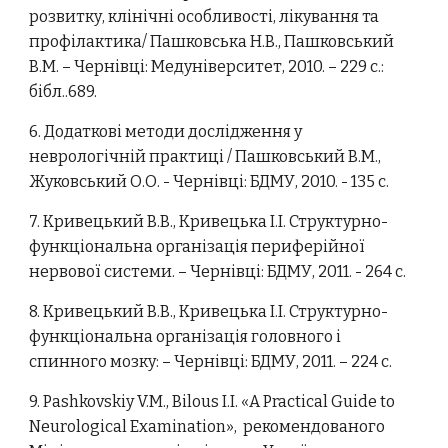
розвитку, клінічні особливості, лікування та
профілактика/ Пашковська Н.В., Пашковський
В.М. – Чернівці: Медуніверситет, 2010. – 229 с.:
бібл..689.
6. Додаткові методи дослідження у
неврологічній практиці / Пашковський В.М.,
Жуковський О.О. - Чернівці: БДМУ, 2010. - 135 с.
7. Кривецький В.В., Кривецька І.І. Структурно-
функціональна організація периферійної
нервової системи. – Чернівці: БДМУ, 2011. - 264 с.
8. Кривецький В.В., Кривецька І.І. Структурно-
функціональна організація головного і
спинного мозку: – Чернівці: БДМУ, 2011. – 224 с.
9. Pashkovskiy V.M., Bilous I.I. «A Practical Guide to
Neurological Examination», рекомендованого