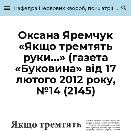
Кафедра Нервових хвороб, психіатрії та медичної психології ім. С.М. Савенка
Skip to main content
Skip to navigation
Оксана Яремчук
«Якщо тремтять
руки…» (газета
«Буковина» від 17
лютого 2012 року,
№14 (2145)